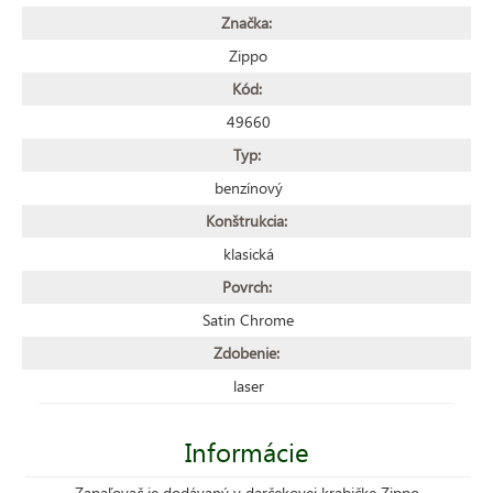
Značka:
Zippo
Kód:
49660
Typ:
benzínový
Konštrukcia:
klasická
Povrch:
Satin Chrome
Zdobenie:
laser
Informácie
Zapaľovač je dodávaný v darčekovej krabičke Zippo.