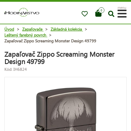
menu
0
Úvod
>
Zapaľovače
>
Základná kolekcia
>
Leštený farebný povrch
>
Zapaľovač Zippo Screaming Monster Design 49799
Zapaľovač Zippo Screaming Monster
Design 49799
Kód: IH6824