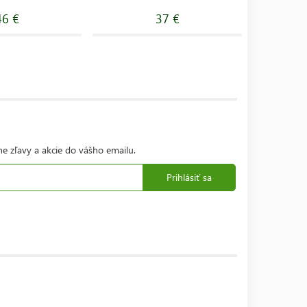
46 €
37 €
ne zľavy a akcie do vášho emailu.
Prihlásiť sa