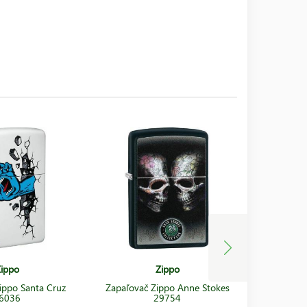
ippo
Zippo
ippo Santa Cruz
Zapaľovač Zippo Anne Stokes
Zapaľovač
6036
29754
V