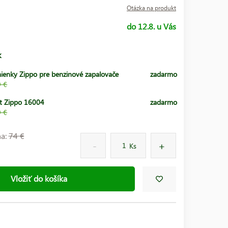
Otázka na produkt
do 12.8. u Vás
k
ienky Zippo pre benzinové zapalovače
zadarmo
9 €
t Zippo 16004
zadarmo
9 €
na:
74 €
Ks
Vložiť do košíka