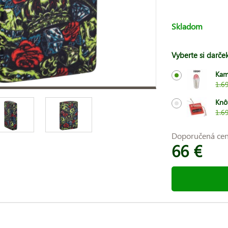
Skladom
Vyberte si darče
Kam
1.6
Knô
1.6
Doporučená ce
66 €