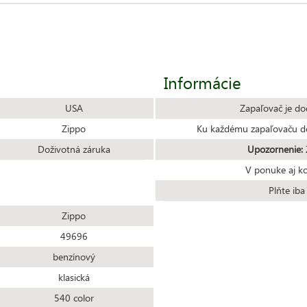
Informácie
USA
Zapaľovač je do
Zippo
Ku každému zapaľovaču do
Doživotná záruka
Upozornenie:
Z
V ponuke aj k
Plňte ib
Zippo
49696
benzínový
klasická
540 color