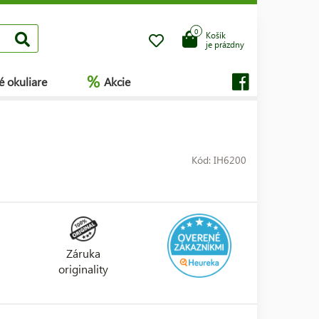
0
Košík
je prázdny
%
é okuliare
Akcie
Kód: IH6200
Záruka
originality