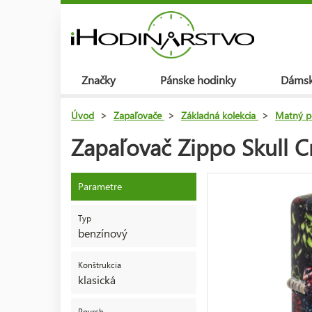
Značky
Pánske hodinky
Dámsk
Úvod
>
Zapaľovače
>
Základná kolekcia
>
Matný p
Zapaľovač Zippo Skull 
Parametre
Typ
benzínový
Konštrukcia
klasická
Povrch