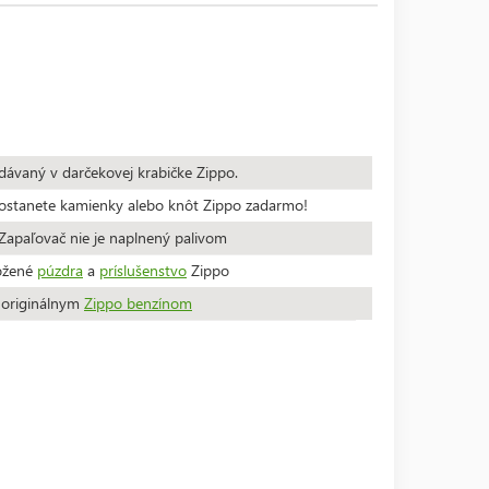
dávaný v darčekovej krabičke Zippo.
stanete kamienky alebo knôt Zippo zadarmo!
apaľovač nie je naplnený palivom
ožené
púzdra
a
príslušenstvo
Zippo
a originálnym
Zippo benzínom