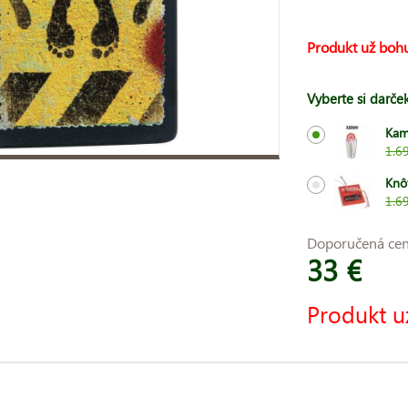
Produkt už bohu
Vyberte si darče
Kam
1.6
Knô
1.6
Doporučená ce
33 €
Produkt u