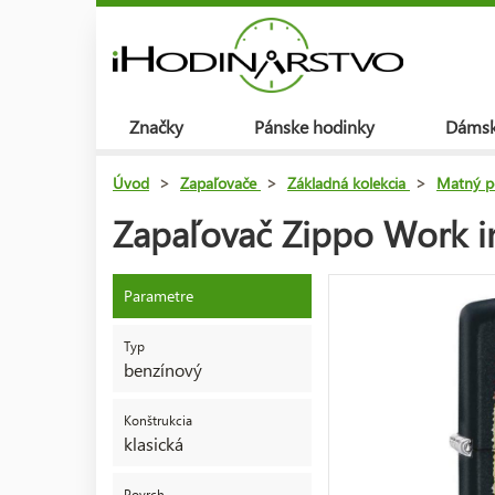
Značky
Pánske hodinky
Dámsk
Úvod
>
Zapaľovače
>
Základná kolekcia
>
Matný p
Zapaľovač Zippo Work i
Parametre
Typ
benzínový
Konštrukcia
klasická
Povrch