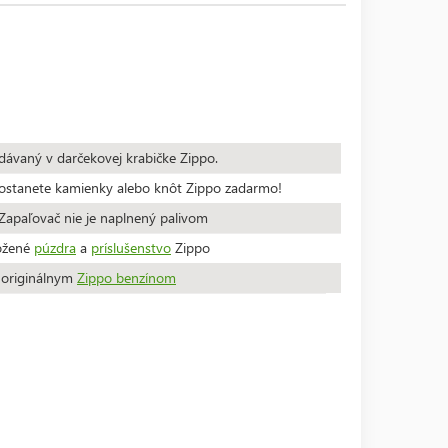
dávaný v darčekovej krabičke Zippo.
stanete kamienky alebo knôt Zippo zadarmo!
apaľovač nie je naplnený palivom
ožené
púzdra
a
príslušenstvo
Zippo
a originálnym
Zippo benzínom