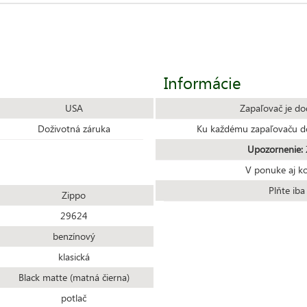
Informácie
USA
Zapaľovač je do
Doživotná záruka
Ku každému zapaľovaču do
Upozornenie:
Z
V ponuke aj k
Plňte ib
Zippo
29624
benzínový
klasická
Black matte (matná čierna)
potlač