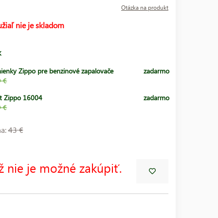
Otázka na produkt
žiaľ nie je skladom
k
ienky Zippo pre benzinové zapalovače
zadarmo
9 €
t Zippo 16004
zadarmo
9 €
na:
43 €
ž nie je možné zakúpiť.