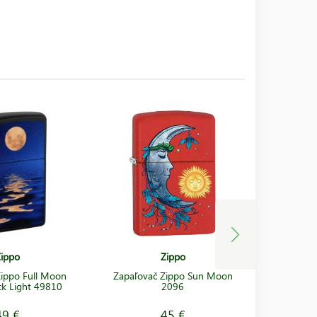
ippo
Zippo
ippo Full Moon
Zapaľovač Zippo Sun Moon
Zapaľovač
ck Light 49810
2096
49 €
45 €