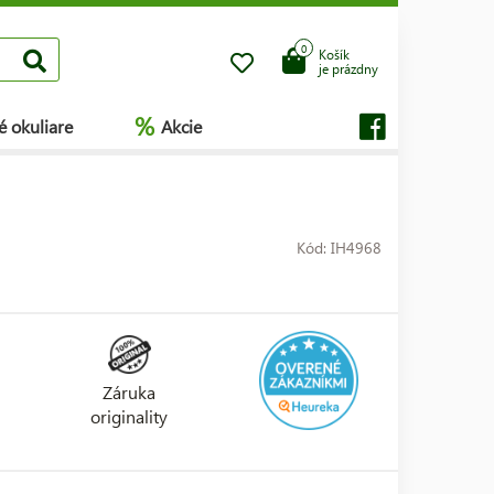
0
Košík
je prázdny
%
é okuliare
Akcie
Kód: IH4968
Záruka
originality