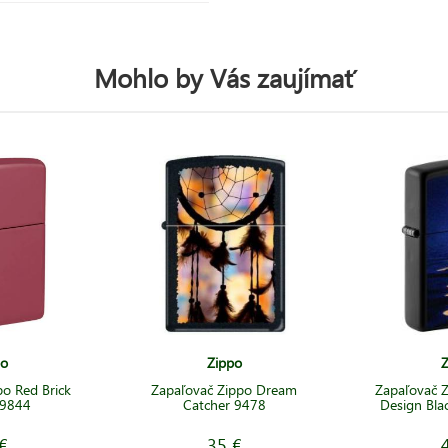
Mohlo by Vás zaujímať
po
Zippo
Z
o Red Brick
Zapaľovač Zippo Dream
Zapaľovač Z
49844
Catcher 9478
Design Bla
€
35 €