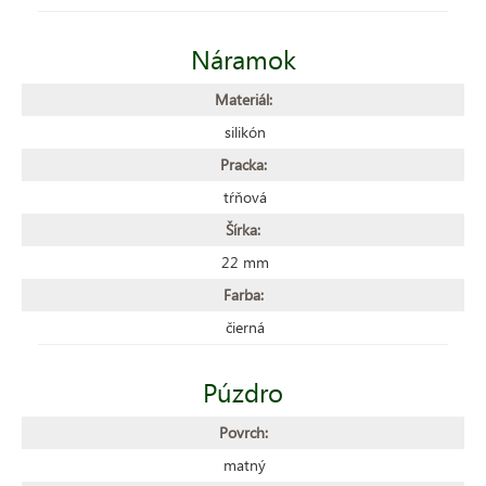
Náramok
Materiál:
silikón
Pracka:
tŕňová
Šírka:
22 mm
Farba:
čierná
Púzdro
Povrch:
matný