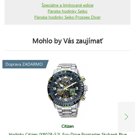
Špeciálne a limitované edície
Pánske hodinky Seiko
Pánske hodinky Seiko Prospex Diver
Mohlo by Vás zaujímať
Doprava ZADARMO
Citizen
Hodinky Citizen JY8078-52L Eco-Drive Promaster Skyhawk Blue