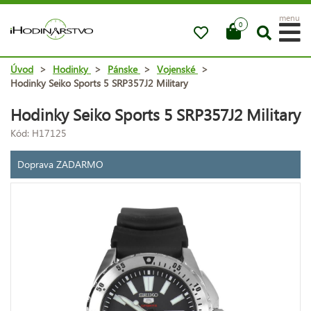
menu
0
Úvod
>
Hodinky
>
Pánske
>
Vojenské
>
Hodinky Seiko Sports 5 SRP357J2 Military
Hodinky Seiko Sports 5 SRP357J2 Military
Kód: H17125
Doprava ZADARMO