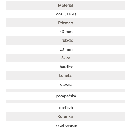
Materiál:
oceľ (316L)
Priemer:
43 mm
Hrúbka:
13 mm
Sklo:
hardlex
Luneta:
otočná
potápačská
oceľová
Korunka:
vyťahovacie