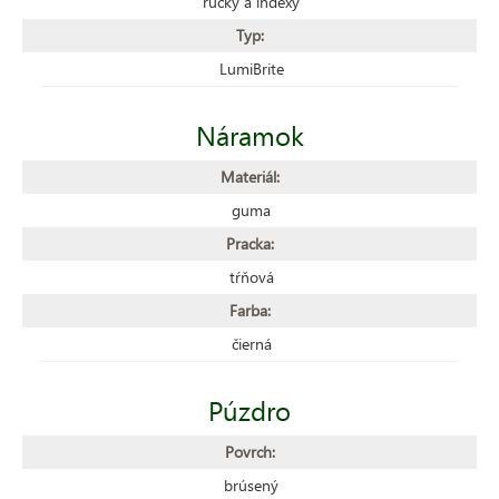
rúčky a indexy
Typ:
LumiBrite
Náramok
Materiál:
guma
Pracka:
tŕňová
Farba:
čierná
Púzdro
Povrch:
brúsený