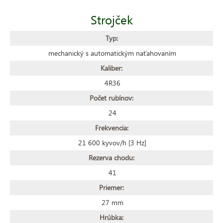
Strojček
Typ:
mechanický s automatickým naťahovaním
Kaliber:
4R36
Počet rubínov:
24
Frekvencia:
21 600 kyvov/h [3 Hz]
Rezerva chodu:
41
Priemer:
27 mm
Hrúbka: